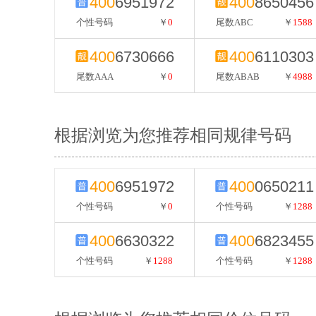
400
6951972
400
8650456
个性号码
￥
0
尾数ABC
￥
1588
400
6730666
400
6110303
尾数AAA
￥
0
尾数ABAB
￥
4988
根据浏览为您推荐相同规律号码
400
6951972
400
0650211
个性号码
￥
0
个性号码
￥
1288
400
6630322
400
6823455
个性号码
￥
1288
个性号码
￥
1288