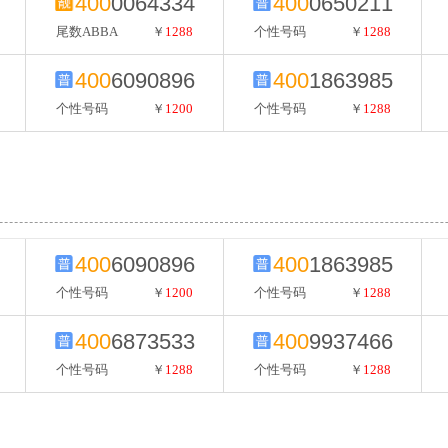
400
0064334
400
0650211
尾数ABBA
￥
1288
个性号码
￥
1288
400
6090896
400
1863985
个性号码
￥
1200
个性号码
￥
1288
400
6090896
400
1863985
个性号码
￥
1200
个性号码
￥
1288
400
6873533
400
9937466
个性号码
￥
1288
个性号码
￥
1288