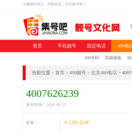
大量靓号转让、求购信息，尽在集号吧！
首页
手机靓号
固定电话
400电
400号码
高级搜索
快
当前位置：
首页
>
400靓号
>
北京400电话
> 400
4007626239
发布时间：2026-06-13
￥1288 元/年
套餐：