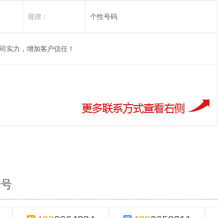
规律：
个性号码
公司实力，增加客户信任！
靓号