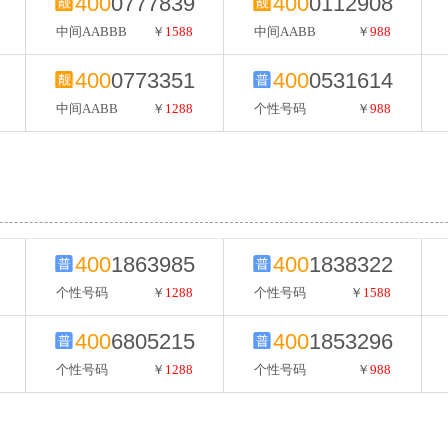
400
0777839
400
0112908
中间AABBB
￥
1588
中间AABB
￥
988
400
0773351
400
0531614
中间AABB
￥
1288
个性号码
￥
988
400
1863985
400
1838322
个性号码
￥
1288
个性号码
￥
1588
400
6805215
400
1853296
个性号码
￥
1288
个性号码
￥
988