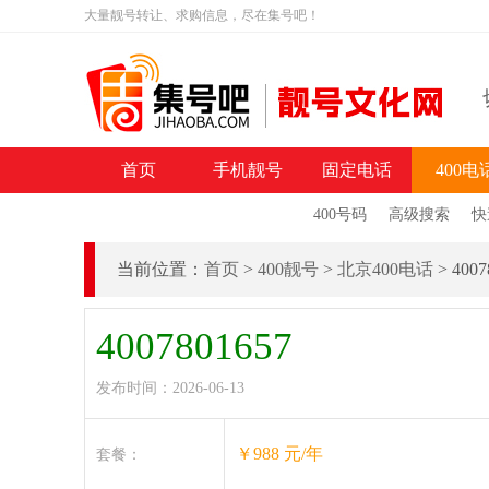
大量靓号转让、求购信息，尽在集号吧！
首页
手机靓号
固定电话
400电
400号码
高级搜索
快
当前位置：
首页
>
400靓号
>
北京400电话
> 400
4007801657
发布时间：2026-06-13
￥988 元/年
套餐：