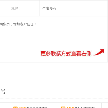
规律：
个性号码
公司实力，增加客户信任！
靓号