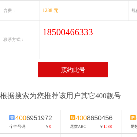
1288 元
含费：
规
18500466333
联系方式：
预约此号
根据搜索为您推荐该用户其它400靓号
400
6951972
400
8650456
个性号码
￥
0
尾数ABC
￥
1588
尾数