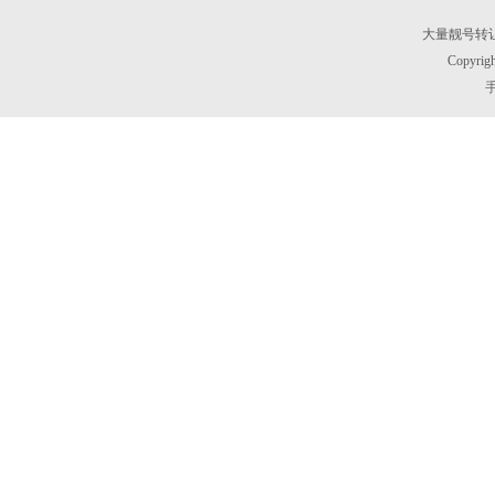
大量靓号转
Copyrigh