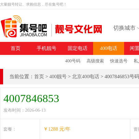
大量靓号转让、求购信息，尽在集号吧！
切换城市
首页
手机靓号
固定电话
400电话
闲
400号码
高级搜索
快速选号
私
当前位置：
首页
>
400靓号
>
北京400电话
> 4007846853
4007846853
发布时间：2026-06-13
￥1288 元/年
套餐：
资