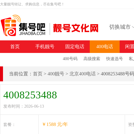
大量靓号转让、求购信息，尽在集号吧！
切换城市
首页
手机靓号
固定电话
400电话
闲
400号码
高级搜索
快速选号
私
当前位置：
首页
>
400靓号
>
北京400电话
> 4008253488
4008253488
发布时间：2026-06-13
￥1588 元/年
套餐：
资