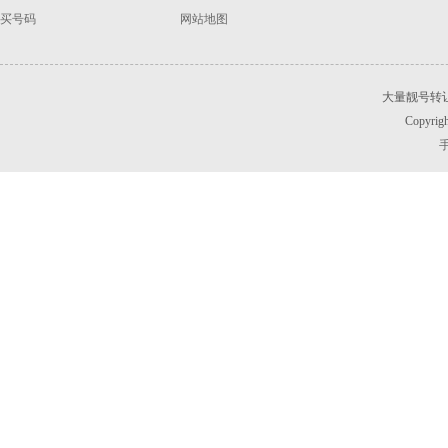
买号码
网站地图
大量靓号转
Copyrigh