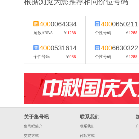
根据浏览为您推荐相同价位号码
400
0064334
400
0650211
尾数ABBA
￥
1288
个性号码
￥
1288
400
0531614
400
6630322
个性号码
￥
988
个性号码
￥
1288
关于集号吧
联系我们
集号吧简介
联系我们
交易方式
付款方式