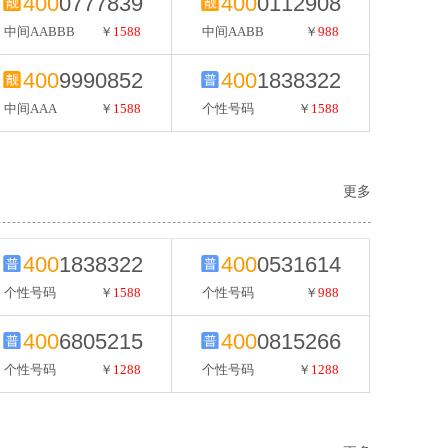
400
0777839
400
0112908
中间AABBB
￥
1588
中间AABB
￥
988
400
9990852
400
1838322
中间AAA
￥
1588
个性号码
￥
1588
更多
400
1838322
400
0531614
个性号码
￥
1588
个性号码
￥
988
400
6805215
400
0815266
个性号码
￥
1288
个性号码
￥
1288