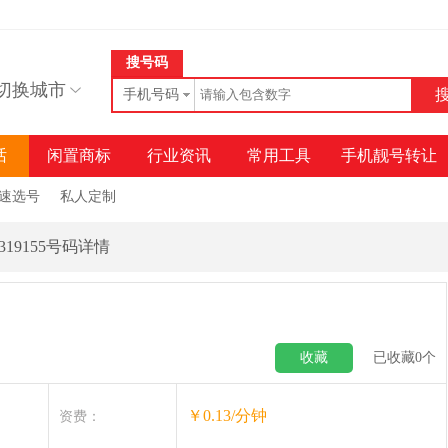
搜号码
切换城市
手机号码
话
闲置商标
行业资讯
常用工具
手机靓号转让
速选号
私人定制
8319155号码详情
收藏
已收藏
0
个
￥0.13/分钟
资费：