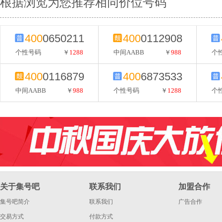
根据浏览为您推荐相同价位号码
400
0650211
400
0112908
个性号码
￥
1288
中间AABB
￥
988
个
400
0116879
400
6873533
中间AABB
￥
988
个性号码
￥
1288
个
关于集号吧
联系我们
加盟合作
集号吧简介
联系我们
广告合作
交易方式
付款方式