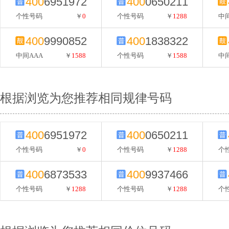
400
6951972
400
0650211
个性号码
￥
0
个性号码
￥
1288
中间
400
9990852
400
1838322
中间AAA
￥
1588
个性号码
￥
1588
中间
根据浏览为您推荐相同规律号码
400
6951972
400
0650211
个性号码
￥
0
个性号码
￥
1288
个
400
6873533
400
9937466
个性号码
￥
1288
个性号码
￥
1288
个