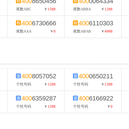
400
8650456
400
0064334
尾数ABC
￥
1588
尾数ABBA
￥
1288
400
6730666
400
6110303
尾数AAA
￥
0
尾数ABAB
￥
4988
400
8057052
400
0650211
个性号码
￥
1288
个性号码
￥
1288
400
6359287
400
6166922
个性号码
￥
1288
个性号码
￥
0