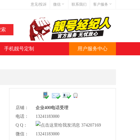
意见/投诉
微信
联系我们
客户服务
在线客服
网站地图
网站简介
手机靓号定制
用户服务中心
微信号:jihaoba999
店铺：
企业400电话受理
电话：
13241183000
Q Q：
374207169
微信：
13241183000