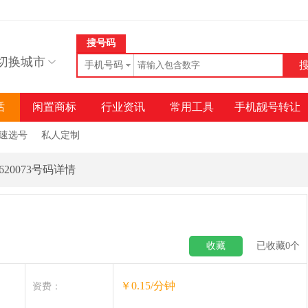
搜号码
切换城市
手机号码
话
闲置商标
行业资讯
常用工具
手机靓号转让
速选号
私人定制
8620073号码详情
收藏
已收藏
0
个
￥0.15/分钟
资费：