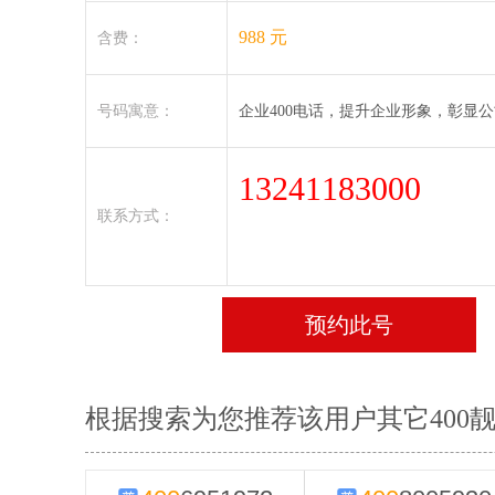
988 元
含费：
号码寓意：
企业400电话，提升企业形象，彰显
13241183000
联系方式：
预约此号
根据搜索为您推荐该用户其它400