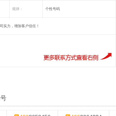
规律：
个性号码
公司实力，增加客户信任！
靓号