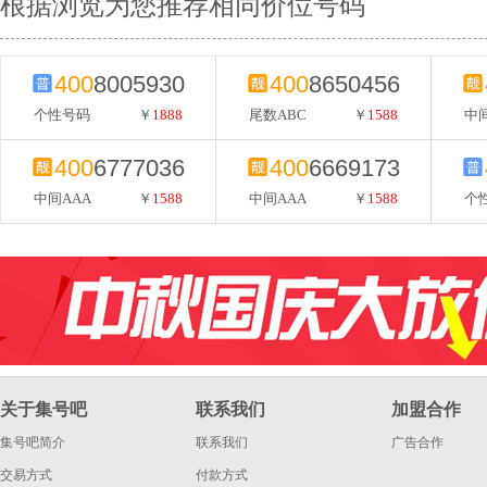
根据浏览为您推荐相同价位号码
400
8005930
400
8650456
个性号码
￥
1888
尾数ABC
￥
1588
中间
400
6777036
400
6669173
中间AAA
￥
1588
中间AAA
￥
1588
个
关于集号吧
联系我们
加盟合作
集号吧简介
联系我们
广告合作
交易方式
付款方式