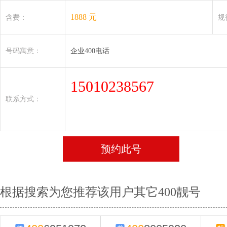
1888 元
含费：
规
号码寓意：
企业400电话
15010238567
联系方式：
预约此号
根据搜索为您推荐该用户其它400靓号