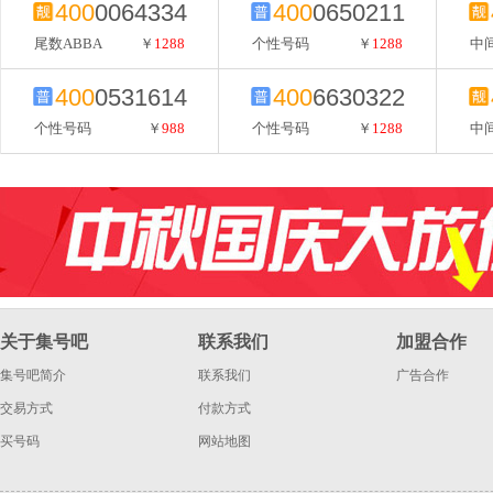
400
0064334
400
0650211
尾数ABBA
￥
1288
个性号码
￥
1288
中间
400
0531614
400
6630322
个性号码
￥
988
个性号码
￥
1288
中间
关于集号吧
联系我们
加盟合作
集号吧简介
联系我们
广告合作
交易方式
付款方式
买号码
网站地图