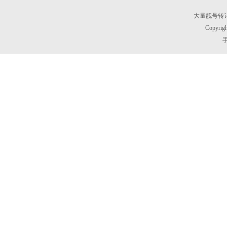
大量靓号转
Copyrigh