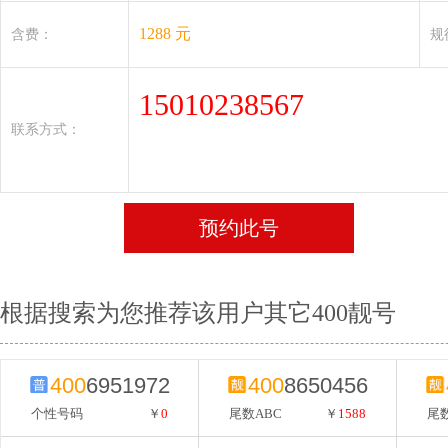
1288 元
含费：
规
15010238567
联系方式：
预约此号
根据搜索为您推荐该用户其它400靓号
400
6951972
400
8650456
个性号码
￥
0
尾数ABC
￥
1588
尾数