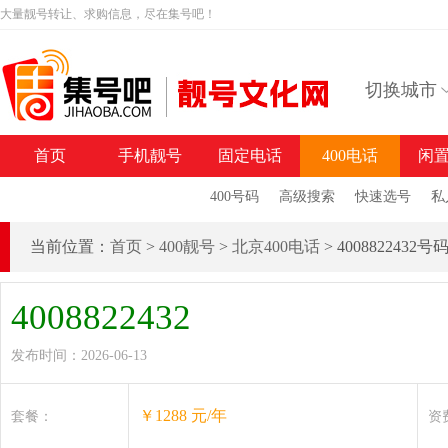
大量靓号转让、求购信息，尽在集号吧！
切换城市
首页
手机靓号
固定电话
400电话
闲
400号码
高级搜索
快速选号
私
当前位置：
首页
>
400靓号
>
北京400电话
> 4008822432
4008822432
发布时间：2026-06-13
￥1288 元/年
套餐：
资