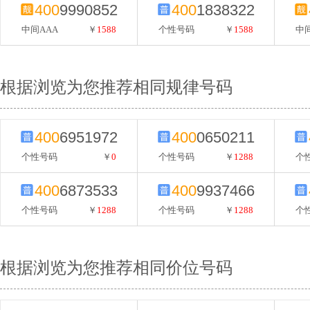
400
9990852
400
1838322
中间AAA
￥
1588
个性号码
￥
1588
中间
根据浏览为您推荐相同规律号码
400
6951972
400
0650211
个性号码
￥
0
个性号码
￥
1288
个
400
6873533
400
9937466
个性号码
￥
1288
个性号码
￥
1288
个
根据浏览为您推荐相同价位号码