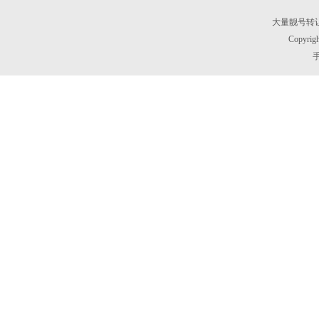
大量靓号转
Copyrigh