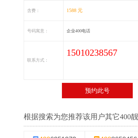
1588 元
含费：
号码寓意：
企业400电话
15010238567
联系方式：
预约此号
根据搜索为您推荐该用户其它400