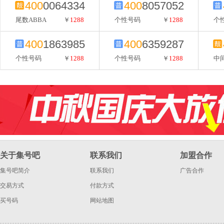
400
0064334
400
8057052
尾数ABBA
￥
1288
个性号码
￥
1288
个
400
1863985
400
6359287
个性号码
￥
1288
个性号码
￥
1288
中间
关于集号吧
联系我们
加盟合作
集号吧简介
联系我们
广告合作
交易方式
付款方式
买号码
网站地图