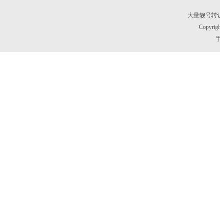
大量靓号转
Copyrigh