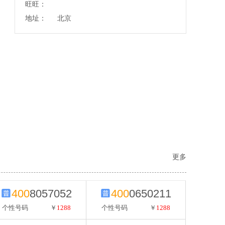
旺旺：
地址：
北京
更多
400
8057052
400
0650211
个性号码
￥
1288
个性号码
￥
1288