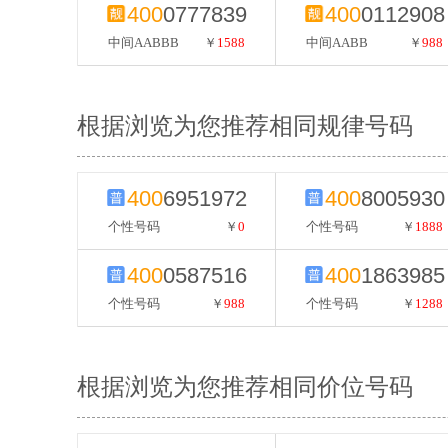
400
0777839
400
0112908
中间AABBB
￥
1588
中间AABB
￥
988
根据浏览为您推荐相同规律号码
400
6951972
400
8005930
个性号码
￥
0
个性号码
￥
1888
400
0587516
400
1863985
个性号码
￥
988
个性号码
￥
1288
根据浏览为您推荐相同价位号码