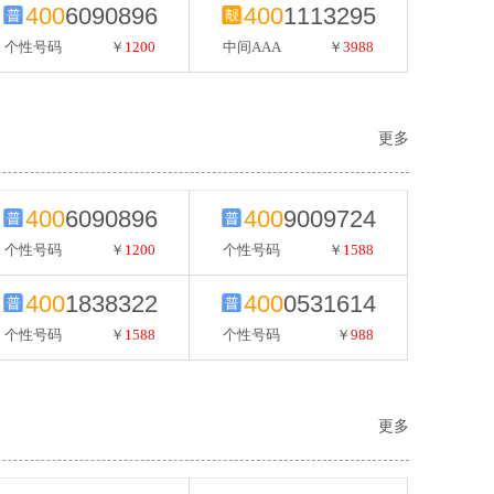
400
6090896
400
1113295
个性号码
￥
1200
中间AAA
￥
3988
更多
400
6090896
400
9009724
个性号码
￥
1200
个性号码
￥
1588
400
1838322
400
0531614
个性号码
￥
1588
个性号码
￥
988
更多