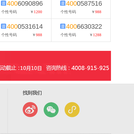
400
6090896
400
0587516
个性号码
￥
1200
个性号码
￥
988
400
0531614
400
6630322
个性号码
￥
988
个性号码
￥
1288
找到我们