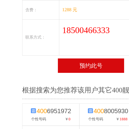
1288 元
含费：
18500466333
联系方式：
预约此号
根据搜索为您推荐该用户其它400
400
6951972
400
8005930
个性号码
￥
0
个性号码
￥
1888