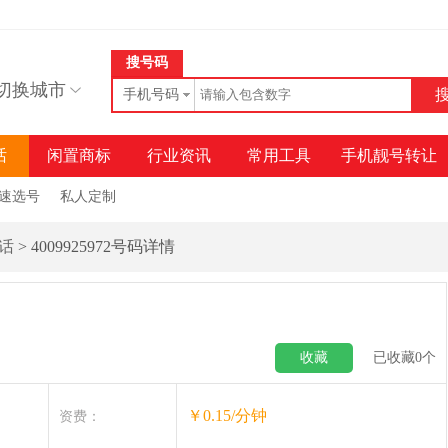
搜号码
切换城市
手机号码
话
闲置商标
行业资讯
常用工具
手机靓号转让
速选号
私人定制
电话
> 4009925972号码详情
收藏
已收藏
0
个
￥0.15/分钟
资费：