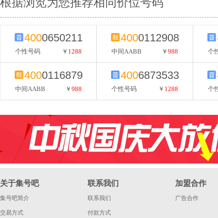
根据浏览为您推荐相同价位号码
400
0650211
400
0112908
个性号码
￥
1288
中间AABB
￥
988
个
400
0116879
400
6873533
中间AABB
￥
988
个性号码
￥
1288
个
关于集号吧
联系我们
加盟合作
集号吧简介
联系我们
广告合作
交易方式
付款方式