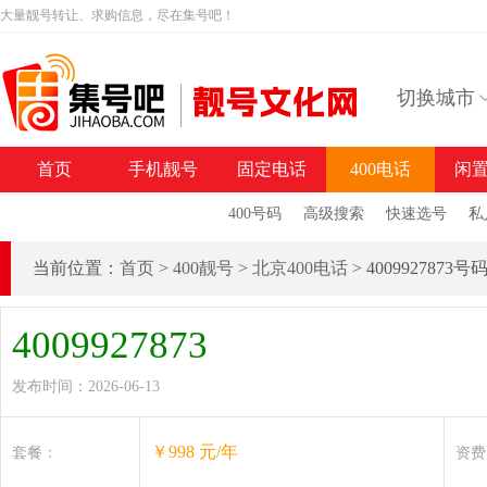
大量靓号转让、求购信息，尽在集号吧！
切换城市
首页
手机靓号
固定电话
400电话
闲
400号码
高级搜索
快速选号
私
当前位置：
首页
>
400靓号
>
北京400电话
> 4009927873
4009927873
发布时间：2026-06-13
￥998 元/年
套餐：
资费