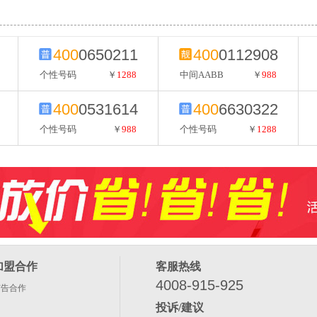
400
0650211
400
0112908
个性号码
￥
1288
中间AABB
￥
988
400
0531614
400
6630322
个性号码
￥
988
个性号码
￥
1288
加盟合作
客服热线
4008-915-925
广告合作
投诉/建议