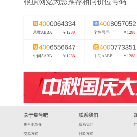
根据浏览为您推荐相同价位号码
400
0064334
400
8057052
尾数ABBA
￥
1288
个性号码
￥
1288
400
6556647
400
0773351
中间AABB
￥
1288
中间AABB
￥
1288
关于集号吧
联系我们
集号吧简介
联系我们
交易方式
付款方式