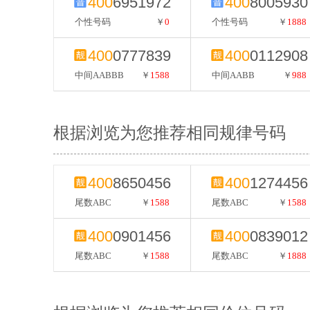
400
6951972
400
8005930
个性号码
￥
0
个性号码
￥
1888
400
0777839
400
0112908
中间AABBB
￥
1588
中间AABB
￥
988
根据浏览为您推荐相同规律号码
400
8650456
400
1274456
尾数ABC
￥
1588
尾数ABC
￥
1588
400
0901456
400
0839012
尾数ABC
￥
1588
尾数ABC
￥
1888