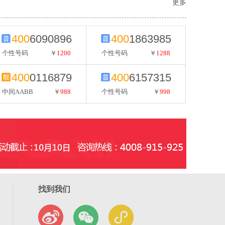
更多
400
6090896
400
1863985
个性号码
￥
1200
个性号码
￥
1288
400
0116879
400
6157315
中间AABB
￥
988
个性号码
￥
998
找到我们