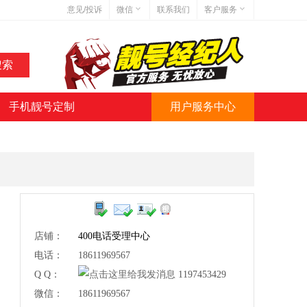
意见/投诉
微信
联系我们
客户服务
在线客服
网站地图
网站简介
手机靓号定制
用户服务中心
微信号:jihaoba999
店铺：
400电话受理中心
电话：
18611969567
Q Q：
1197453429
微信：
18611969567