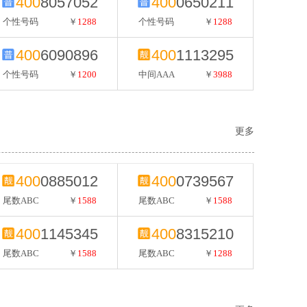
400
8057052
400
0650211
个性号码
￥
1288
个性号码
￥
1288
400
6090896
400
1113295
个性号码
￥
1200
中间AAA
￥
3988
更多
400
0885012
400
0739567
尾数ABC
￥
1588
尾数ABC
￥
1588
400
1145345
400
8315210
尾数ABC
￥
1588
尾数ABC
￥
1288