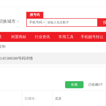
搜号码
切换城市
手机号码
话
闲置商标
行业资讯
常用工具
手机靓号转让
定制
10-85388588号码详情
收藏
已收藏
0
个
归属地：
北京