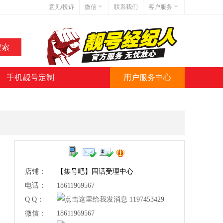
意见/投诉
微信
联系我们
客户服务
在线客服
网站地图
网站简介
手机靓号定制
用户服务中心
微信号:jihaoba999
店铺：
【集号吧】固话受理中心
电话：
18611969567
Q Q：
1197453429
微信：
18611969567