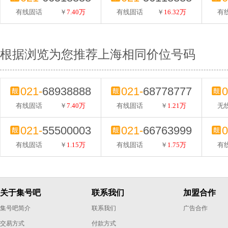
有线固话
￥
7.40万
有线固话
￥
16.32万
有
根据浏览为您推荐上海相同价位号码
021-
68938888
021-
68778777
0
有线固话
￥
7.40万
有线固话
￥
1.21万
无
021-
55500003
021-
66763999
0
有线固话
￥
1.15万
有线固话
￥
1.75万
有
关于集号吧
联系我们
加盟合作
集号吧简介
联系我们
广告合作
交易方式
付款方式