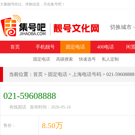
大量靓号转让、求购信息，尽在集号吧！
切换城市
首页
手机靓号
固定电话
400电话
闲
固定电话
高级搜索
快速选号
私人定制
当前位置：
首页
>
固定电话
>
上海电话号码
> 021-59608
021-59608888
有线固话 发布时间：2026-05-16
8.50万
售价：