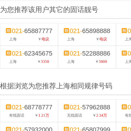
为您推荐该用户其它的固话靓号
021-
65887777
021-
65898888
0
上海
￥
电议
上海
￥
电议
上
021-
62345675
021-
52288886
0
上海
￥
3350
上海
￥
5000
上
根据浏览为您推荐上海相同规律号码
021-
68778777
021-
57962888
0
有线固话
￥
1.21万
无线固话
￥
2.34万
有
021-
57932000
021-
65807999
0