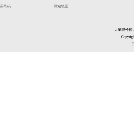
买号码
网站地图
大量靓号转
Copyrigh