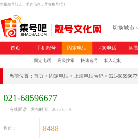
大量靓号转让、求购信息，尽在集号吧！
切换城市
首页
手机靓号
固定电话
400电话
闲
固定电话
高级搜索
快速选号
私人定制
当前位置：
首页
>
固定电话
>
上海电话号码
> 021-68596
021-68596677
有线固话 发布时间：2026-05-16
8488
售价：