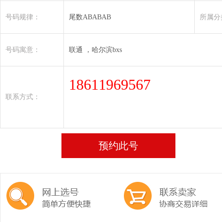
号码规律：
尾数ABABAB
所属分
号码寓意：
联通 ，哈尔滨bxs
18611969567
联系方式：
预约此号