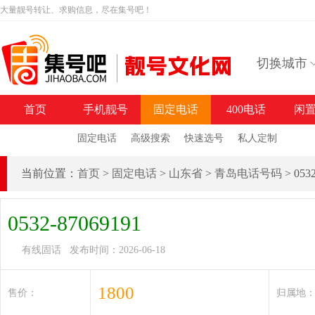
大量靓号转让、求购信息，尽在集号吧！
切换城市
首页
手机靓号
固定电话
400电话
闲
固定电话
高级搜索
快速选号
私人定制
当前位置：
首页
>
固定电话
>
山东省
>
青岛电话号码
> 05
0532-87069191
有线固话 发布时间：2026-06-18
1800
售价：
归属地