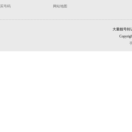
买号码
网站地图
大量靓号转
Copyrigh