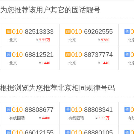
为您推荐该用户其它的固话靓号
010-
82513333
010-
69262555
0
北京
￥
5.55万
北京
￥
9280
北
010-
68812521
010-
88737774
0
北京
￥
1440
北京
￥
1440
北
根据浏览为您推荐北京相同规律号码
010-
88808677
010-
88808341
0
有线固话
￥
4400
有线固话
￥
5.55万
有
010-
66012155
010-
68880105
0