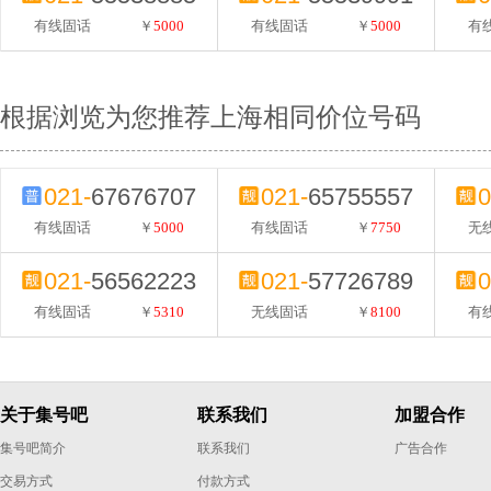
有线固话
￥
5000
有线固话
￥
5000
有
根据浏览为您推荐上海相同价位号码
021-
67676707
021-
65755557
0
有线固话
￥
5000
有线固话
￥
7750
无
021-
56562223
021-
57726789
0
有线固话
￥
5310
无线固话
￥
8100
有
关于集号吧
联系我们
加盟合作
集号吧简介
联系我们
广告合作
交易方式
付款方式