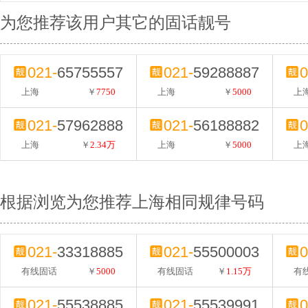
为您推荐该用户其它的固话靓号
021-
65755557
021-
59288887
0
上海
￥
7750
上海
￥
5000
上
021-
57962888
021-
56188882
0
上海
￥
2.34万
上海
￥
5000
上
根据浏览为您推荐上海相同规律号码
021-
33318885
021-
55500003
0
有线固话
￥
5000
有线固话
￥
1.15万
有
021-
55538885
021-
55539991
0