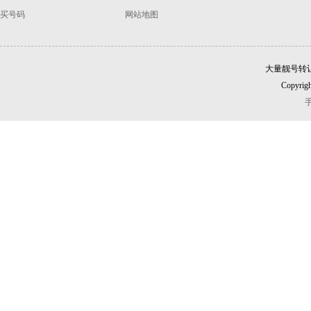
买号码
网站地图
大量靓号转
Copyrigh