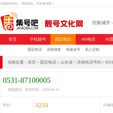
大量靓号转让、求购信息，尽在集号吧！
切换城市
首页
手机靓号
固定电话
400电话
闲
固定电话
高级搜索
快速选号
私人定制
当前位置：
首页
>
固定电话
>
山东省
>
济南电话号码
> 05
0531-87100005
有线固话 发布时间：2026-05-16
3250
售价：
归属