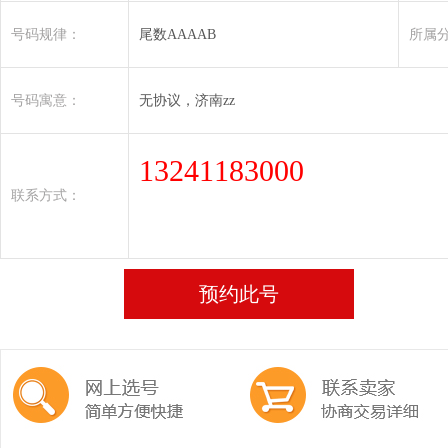
号码规律：
尾数AAAAB
所属
号码寓意：
无协议，济南zz
13241183000
联系方式：
预约此号