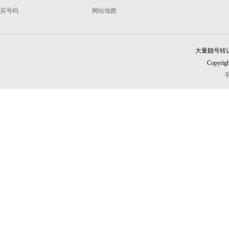
买号码
网站地图
大量靓号转
Copyrigh