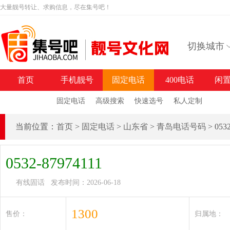
大量靓号转让、求购信息，尽在集号吧！
切换城市
首页
手机靓号
固定电话
400电话
闲
固定电话
高级搜索
快速选号
私人定制
当前位置：
首页
>
固定电话
>
山东省
>
青岛电话号码
> 05
0532-87974111
有线固话 发布时间：2026-06-18
1300
售价：
归属地：