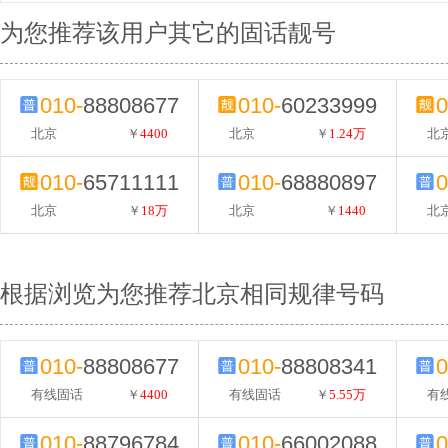
为您推荐该用户其它的固话靓号
010-
88808677
010-
60233999
0
北京
￥
4400
北京
￥
1.24万
北
010-
65711111
010-
68880897
0
北京
￥
18万
北京
￥
1440
北
根据浏览为您推荐北京相同规律号码
010-
88808677
010-
88808341
0
有线固话
￥
4400
有线固话
￥
5.55万
有
010-
88796784
010-
66002088
0