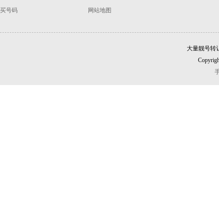
买号码
网站地图
大量靓号转
Copyrigh