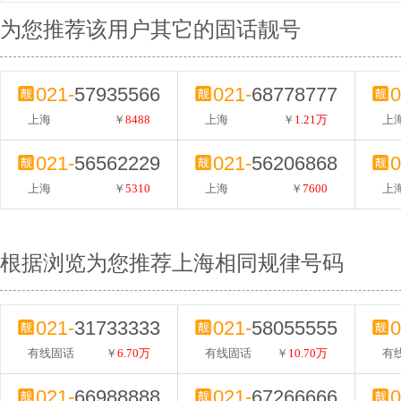
为您推荐该用户其它的固话靓号
021-
57935566
021-
68778777
0
上海
￥
8488
上海
￥
1.21万
上
021-
56562229
021-
56206868
0
上海
￥
5310
上海
￥
7600
上
根据浏览为您推荐上海相同规律号码
021-
31733333
021-
58055555
0
有线固话
￥
6.70万
有线固话
￥
10.70万
有
021-
66988888
021-
67266666
0