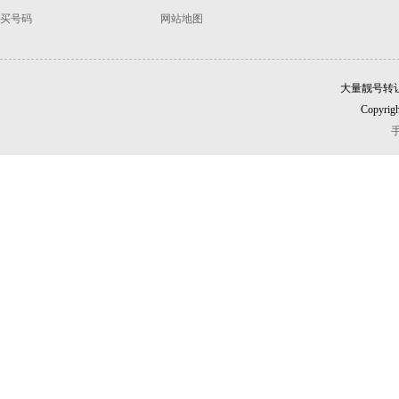
买号码
网站地图
大量靓号转
Copyrigh