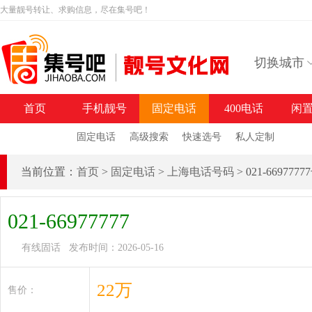
大量靓号转让、求购信息，尽在集号吧！
切换城市
首页
手机靓号
固定电话
400电话
闲
固定电话
高级搜索
快速选号
私人定制
当前位置：
首页
>
固定电话
>
上海电话号码
> 021-66977
021-66977777
有线固话 发布时间：2026-05-16
22万
售价：