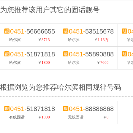
为您推荐该用户其它的固话靓号
0451-
56666655
0451-
53515678
0
哈尔滨
￥
8713
哈尔滨
￥
1.13万
哈
0451-
51871818
0451-
55890888
0
哈尔滨
￥
1800
哈尔滨
￥
7600
哈
根据浏览为您推荐哈尔滨相同规律号码
0451-
51871818
0451-
88886868
有线固话
￥
1800
无线固话
￥
0