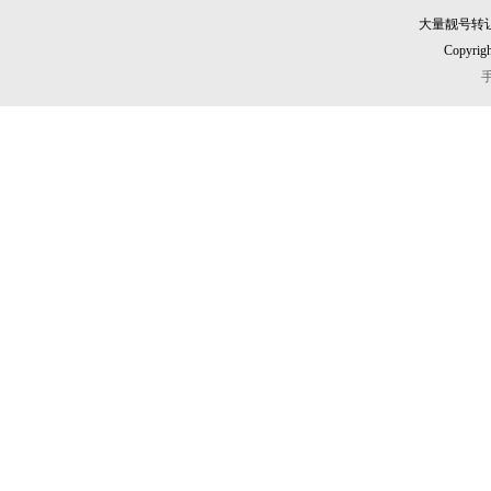
大量靓号转
Copyrigh