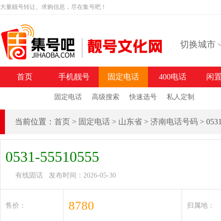
大量靓号转让、求购信息，尽在集号吧！
切换城市
首页
手机靓号
固定电话
400电话
闲
固定电话
高级搜索
快速选号
私人定制
当前位置：
首页
>
固定电话
>
山东省
>
济南电话号码
> 05
0531-55510555
有线固话 发布时间：2026-05-30
8780
售价：
归属地：