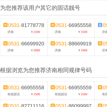
为您推荐该用户其它的固话靓号
0531-
81778778
0531-
66955558
0
济南
￥
2500
济南
￥
3500
济
0531-
66699920
0531-
88669919
0
济南
￥
2880
济南
￥
1900
济
根据浏览为您推荐济南相同规律号码
0531-
66955558
0531-
66955559
0
有线固话
￥
3500
有线固话
￥
3500
有
0531-
82711116
0531-
86099997
0