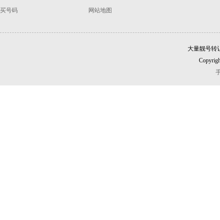
买号码
网站地图
大量靓号转
Copyrigh