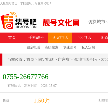
大量靓号转让、求购信息，尽在集号吧！
切换城市
首页
手机靓号
固定电话
400电话
闲
固定电话
高级搜索
快速选号
私人定制
当前位置：
首页
>
固定电话
>
广东省
>
深圳电话号码
> 07
0755-26677766
有线固话 发布时间：2026-05-07
1.50万
售价：
归属