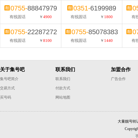
0755-
88847979
0351-
6199989
0
有线固话
￥
4900
有线固话
￥
1800
有
0755-
22287272
0755-
85078383
0
有线固话
￥
8100
有线固话
￥
1440
有
关于集号吧
联系我们
加盟合作
集号吧简介
联系我们
广告合作
交易方式
付款方式
买号码
网站地图
大量靓号转
Copyrigh