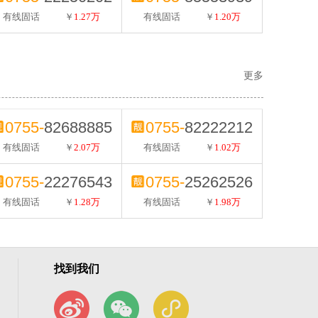
有线固话
￥
1.27万
有线固话
￥
1.20万
更多
0755-
82688885
0755-
82222212
有线固话
￥
2.07万
有线固话
￥
1.02万
0755-
22276543
0755-
25262526
有线固话
￥
1.28万
有线固话
￥
1.98万
找到我们