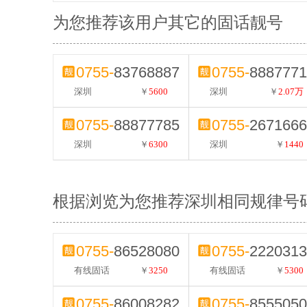
为您推荐该用户其它的固话靓号
0755-
83768887
0755-
8887771
深圳
￥
5600
深圳
￥
2.07万
0755-
88877785
0755-
2671666
深圳
￥
6300
深圳
￥
1440
根据浏览为您推荐深圳相同规律号
0755-
86528080
0755-
2220313
有线固话
￥
3250
有线固话
￥
5300
0755-
86008282
0755-
8555050