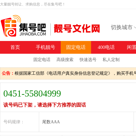
大量靓号转让、求购信息，尽在集号吧！
切换城市
首页
手机靓号
固定电话
400电话
闲
固定电话
高级搜索
快速选号
私人定制
公告：
根据国家工信部《电话用户真实身份信息登记规定》，购买手机
0451-55804999
该号码已下架，请选择下方推荐的固话
号码规律：
尾数AAA