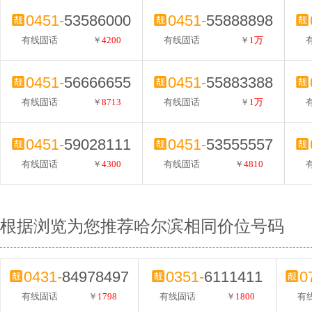
0451-
53586000
0451-
55888898
有线固话
￥
4200
有线固话
￥
1万
0451-
56666655
0451-
55883388
有线固话
￥
8713
有线固话
￥
1万
0451-
59028111
0451-
53555557
有线固话
￥
4300
有线固话
￥
4810
根据浏览为您推荐哈尔滨相同价位号码
0431-
84978497
0351-
6111411
0
有线固话
￥
1798
有线固话
￥
1800
有