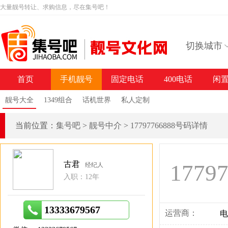
大量靓号转让、求购信息，尽在集号吧！
切换城市
首页
手机靓号
固定电话
400电话
闲
靓号大全
1349组合
话机世界
私人定制
当前位置：
集号吧
>
靓号中介
>
17797766888号码详情
古君
1779
经纪人
入职：12年
13333679567
运营商：
电