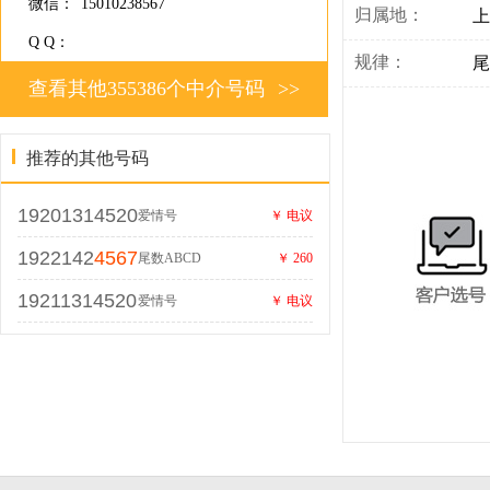
微信：
15010238567
归属地：
上
Q Q：
规律：
尾
查看其他355386个中介号码
>>
推荐的其他号码
19201314520
爱情号
￥ 电议
1922142
4567
尾数ABCD
￥ 260
19211314520
爱情号
￥ 电议