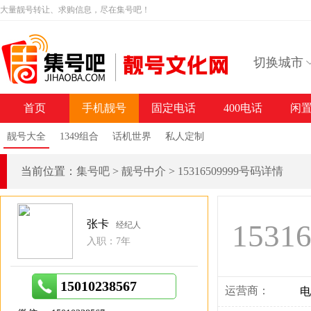
大量靓号转让、求购信息，尽在集号吧！
切换城市
首页
手机靓号
固定电话
400电话
闲
靓号大全
1349组合
话机世界
私人定制
当前位置：
集号吧
>
靓号中介
>
15316509999号码详情
张卡
1531
经纪人
入职：7年
15010238567
运营商：
电