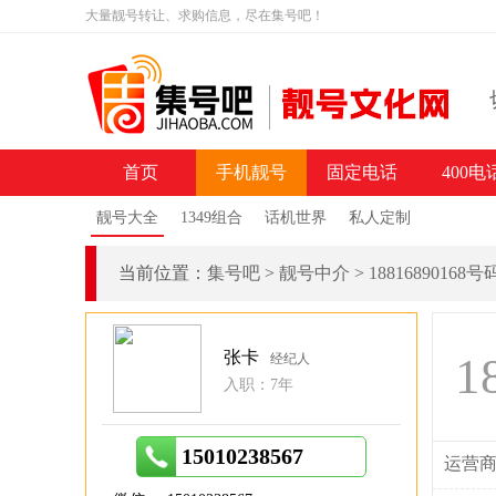
大量靓号转让、求购信息，尽在集号吧！
首页
手机靓号
固定电话
400电
靓号大全
1349组合
话机世界
私人定制
当前位置：
集号吧
>
靓号中介
>
18816890168
张卡
1
经纪人
入职：7年
15010238567
运营