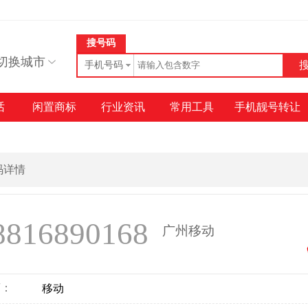
搜号码
切换城市
手机号码
话
闲置商标
行业资讯
常用工具
手机靓号转让
号码详情
8816890168
广州移动
商：
移动