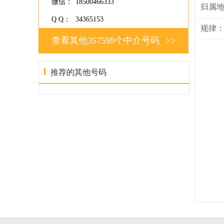
微信：
18500466333
归属
Q Q：
34365153
规律
查看其他357598个中介号码
>>
推荐的其他号码