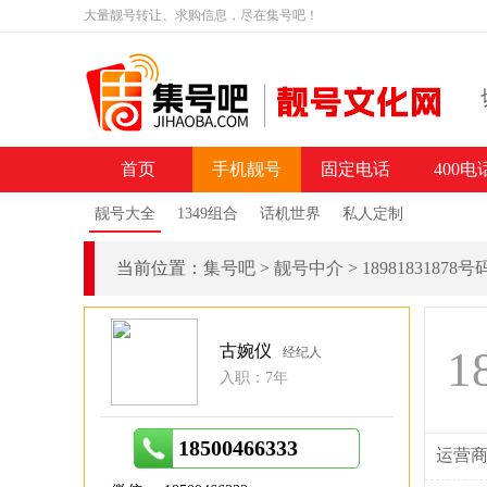
大量靓号转让、求购信息，尽在集号吧！
首页
手机靓号
固定电话
400电
靓号大全
1349组合
话机世界
私人定制
当前位置：
集号吧
>
靓号中介
>
18981831878
古婉仪
1
经纪人
入职：7年
18500466333
运营