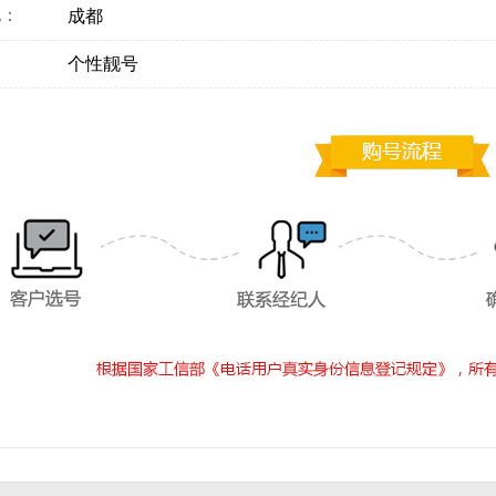
地：
成都
：
个性靓号