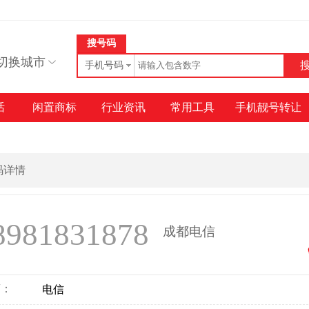
搜号码
切换城市
手机号码
话
闲置商标
行业资讯
常用工具
手机靓号转让
号码详情
8981831878
成都电信
商：
电信