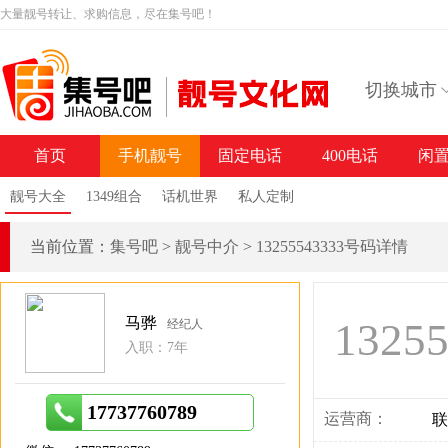
大量靓号转让、求购信息，尽在集号吧！
切换城市
首页
手机靓号
固定电话
400电话
闲
靓号大全
1349组合
话机世界
私人定制
当前位置：
集号吧
>
靓号中介
>
13255543333号码详情
马骅
1325
经纪人
入职：7年
17737760789
运营商：
联