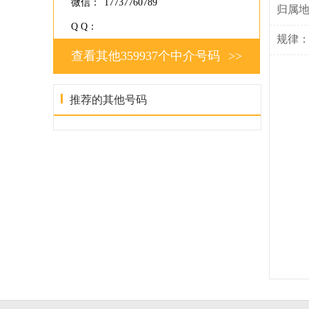
微信：
17737760789
归属
Q Q：
规律
查看其他359937个中介号码
>>
推荐的其他号码