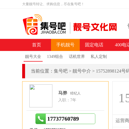
大量靓号转让、求购信息，尽在集号吧！
首页
手机靓号
固定电话
400电
靓号大全
1349组合
话机世界
私人定制
当前位置：
集号吧
>
靓号中介
>
15752898124
马骅
1
经纪人
入职：7年
17737760789
运营