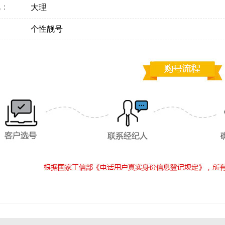
地：
大理
：
个性靓号