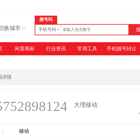
搜号码
切换城市
手机号码
话
闲置商标
行业资讯
常用工具
手机靓号转让
号码详情
5752898124
大理移动
商：
移动