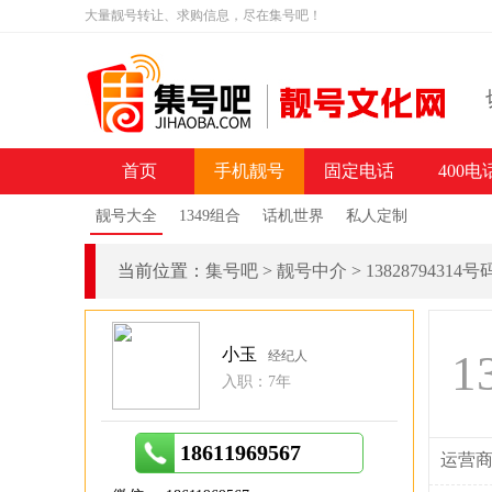
大量靓号转让、求购信息，尽在集号吧！
首页
手机靓号
固定电话
400电
靓号大全
1349组合
话机世界
私人定制
当前位置：
集号吧
>
靓号中介
>
13828794314
小玉
1
经纪人
入职：7年
18611969567
运营