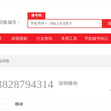
搜号码
切换城市
手机号码
话
闲置商标
行业资讯
常用工具
手机靓号转让
号码详情
3828794314
深圳移动
商：
移动