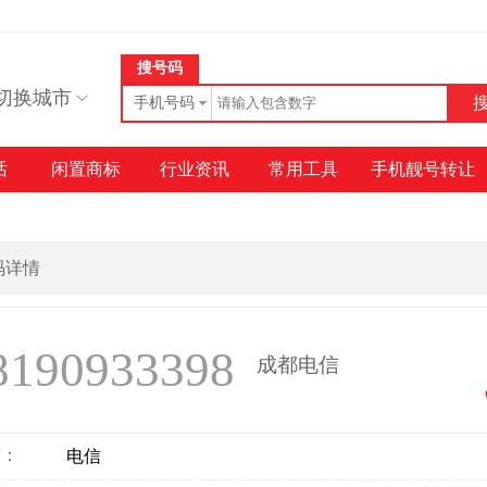
搜号码
切换城市
手机号码
话
闲置商标
行业资讯
常用工具
手机靓号转让
号码详情
8190933398
成都电信
商：
电信