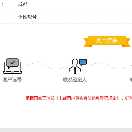
地：
成都
：
个性靓号