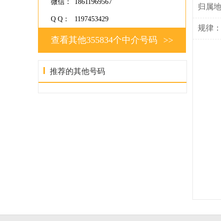
微信：
18611969567
归属
Q Q：
1197453429
规律
查看其他355834个中介号码
>>
推荐的其他号码