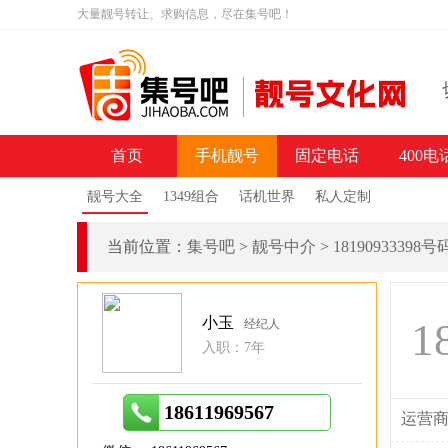
大量靓号转让、求购信息，尽在集号吧！
首页
手机靓号
固定电话
400电
靓号大全
1349组合
话机世界
私人定制
当前位置：
集号吧
>
靓号中介
>
18190933398
小玉
1
经纪人
入职：7年
18611969567
运营