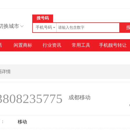
搜号码
切换城市
手机号码
话
闲置商标
行业资讯
常用工具
手机靓号转让
号码详情
3808235775
成都移动
商：
移动