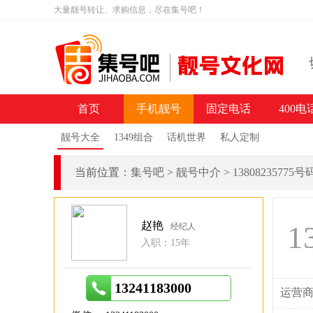
大量靓号转让、求购信息，尽在集号吧！
首页
手机靓号
固定电话
400电
靓号大全
1349组合
话机世界
私人定制
当前位置：
集号吧
>
靓号中介
>
13808235775
赵艳
1
经纪人
入职：15年
13241183000
运营