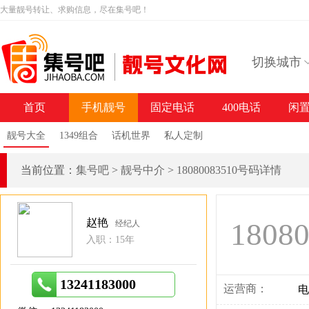
大量靓号转让、求购信息，尽在集号吧！
切换城市
首页
手机靓号
固定电话
400电话
闲
靓号大全
1349组合
话机世界
私人定制
当前位置：
集号吧
>
靓号中介
>
18080083510号码详情
赵艳
1808
经纪人
入职：15年
13241183000
运营商：
电