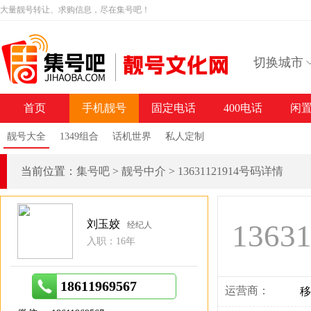
大量靓号转让、求购信息，尽在集号吧！
切换城市
首页
手机靓号
固定电话
400电话
闲
靓号大全
1349组合
话机世界
私人定制
当前位置：
集号吧
>
靓号中介
>
13631121914号码详情
刘玉姣
1363
经纪人
入职：16年
18611969567
运营商：
移