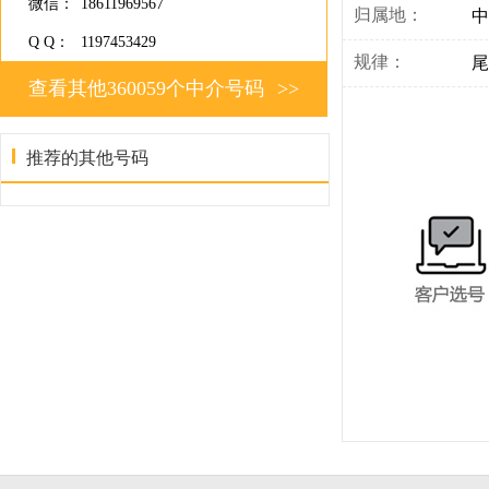
微信：
18611969567
归属地：
中
Q Q：
1197453429
规律：
尾
查看其他360059个中介号码
>>
推荐的其他号码