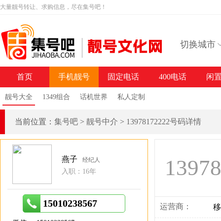
大量靓号转让、求购信息，尽在集号吧！
切换城市
首页
手机靓号
固定电话
400电话
闲
靓号大全
1349组合
话机世界
私人定制
当前位置：
集号吧
>
靓号中介
>
13978172222号码详情
燕子
1397
经纪人
入职：16年
15010238567
运营商：
移