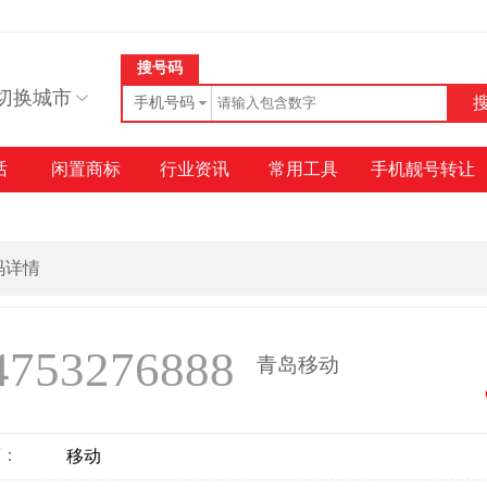
搜号码
切换城市
手机号码
话
闲置商标
行业资讯
常用工具
手机靓号转让
号码详情
4753276888
青岛移动
商：
移动