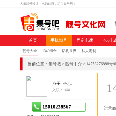
大量靓号转让、求购信息，尽在集号吧！
首页
手机靓号
固定电话
400电
靓号大全
1349组合
话机世界
私人定制
当前位置：
集号吧
>
靓号中介
>
14753276888
燕子
1
经纪人
入职：16年
15010238567
运营