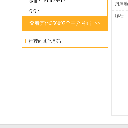
微信：
15010238567
归属
Q Q：
规律
查看其他356097个中介号码
>>
推荐的其他号码