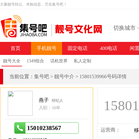
大量靓号转让、求购信息，尽在集号吧！
切换城市
首页
手机靓号
固定电话
400电话
闲
靓号大全
1349组合
话机世界
私人定制
当前位置：
集号吧
>
靓号中介
>
15801539966号码详情
燕子
1580
经纪人
入职：16年
15010238567
运营商：
移